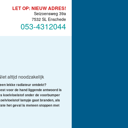
LET OP: NIEUW ADRES!
Seizoensweg 39a
7532 SL Enschede
053-4312044
et altijd noodzakelijk
 een lekke radiateur ontdekt?
est voor de hand liggende antwoord is
as koelvloeistof onder de voorbumper
koelvloeistof lampje gaat branden, als
atste het geval is meteen stoppen met